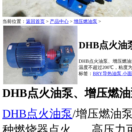
当前位置：
返回首页
>
产品中心
>
增压燃油泵
>
DHB点火油
DHB点火油泵、增压燃油
温度不超过200℃，粘度为5×1
标签：
BRY导热油泵
小
DHB点火油泵、增压燃油
DHB点火油泵
/增压燃油
种燃烧器点火。 高压力可