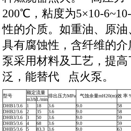
200℃，粘度为5×10-6~10-
性的介质。如重油、原油
具有腐蚀性，含纤维的介
泵采用材料及工艺，提高
泛，能替代 点火泵。
额定流量
型号
排出压力MPa
气蚀余量mH20(m)
效 率 
m3/h
L/min
DHB1/3.6
1
18
3.6
9.0
58
DHB2/3.6
2
35
3.6
9.0
58
DHB3/3.6
3
50
3.6
9.0
59
DHB5/3.6
4
68
3.6
9.0
59
DHB5/3.6
5
83.3
3.6
9.0
63