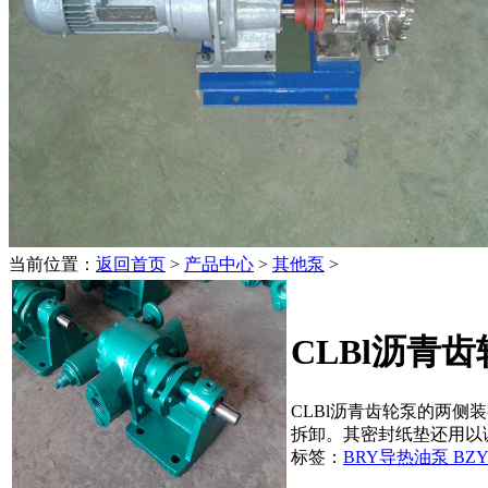
当前位置：
返回首页
>
产品中心
>
其他泵
>
CLBl沥青
CLBl沥青齿轮泵的两
拆卸。其密封纸垫还用以调
标签：
BRY导热油泵
BZ