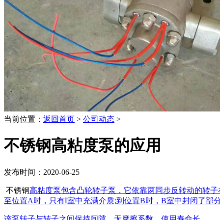
当前位置：
返回首页
>
公司动态
>
不锈钢高粘度泵的应用
发布时间：2020-06-25
不锈钢
高粘度泵包含凸轮转子泵，它依靠两同步反转动的转子在
至位置A时，只有Ⅰ室中充满介质;到位置B时，B室中封闭了部
该泵转子与转子之间保持间隙、无摩擦系数，使用寿命长。